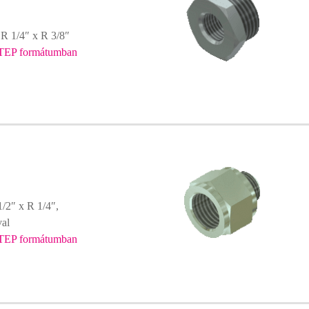
 R 1/4″ x R 3/8″
TEP formátumban
/2″ x R 1/4″,
val
TEP formátumban