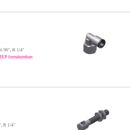
zó 90°, R 1/4″
TEP formátumban
, R 1/4″