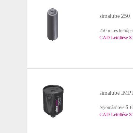
simalube 250
250 ml-es kenőpa
CAD Letöltése S
simalube IM
Nyomásnövelő 10 
CAD Letöltése S