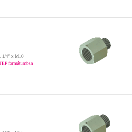
R 1/4″ x M10
TEP formátumban