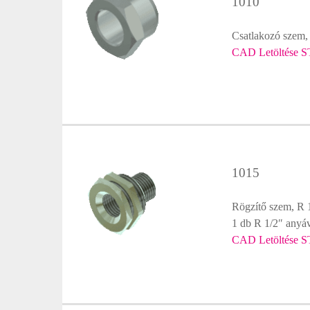
1010
Csatlakozó szem,
CAD Letöltése S
1015
Rögzítő szem, R 1
1 db R 1/2″ anyá
CAD Letöltése S