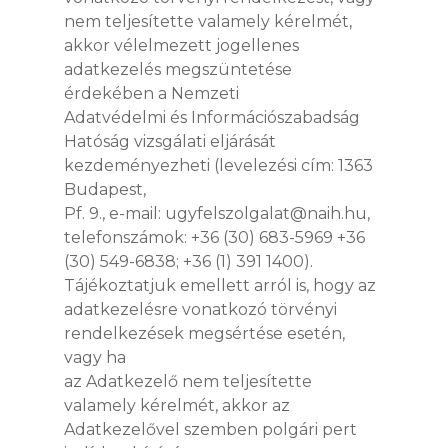
nem teljesítette valamely kérelmét,
akkor vélelmezett jogellenes
adatkezelés megszüntetése
érdekében a Nemzeti
Adatvédelmi és Információszabadság
Hatóság vizsgálati eljárását
kezdeményezheti (levelezési cím: 1363
Budapest,
Pf. 9., e-mail: ugyfelszolgalat@naih.hu,
telefonszámok: +36 (30) 683-5969 +36
(30) 549-6838; +36 (1) 391 1400).
Tájékoztatjuk emellett arról is, hogy az
adatkezelésre vonatkozó törvényi
rendelkezések megsértése esetén,
vagy ha
az Adatkezelő nem teljesítette
valamely kérelmét, akkor az
Adatkezelővel szemben polgári pert