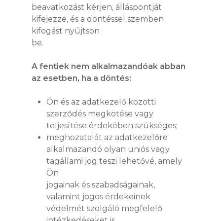
beavatkozást kérjen, álláspontját
kifejezze, és a döntéssel szemben
kifogást nyújtson
be.
A fentiek nem alkalmazandóak abban
az esetben, ha a döntés:
Ön és az adatkezelő közötti
szerződés megkötése vagy
teljesítése érdekében szükséges;
meghozatalát az adatkezelőre
alkalmazandó olyan uniós vagy
tagállami jog teszi lehetővé, amely
Ön
jogainak és szabadságainak,
valamint jogos érdekeinek
védelmét szolgáló megfelelő
intézkedéseket is