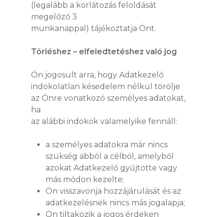
(legalább a korlátozás feloldását
megelőző 3
munkanappal) tájékoztatja Önt.
Törléshez – elfeledtetéshez való jog
Ön jogosult arra, hogy Adatkezelő
indokolatlan késedelem nélkül törölje
az Önre vonatkozó személyes adatokat,
ha
az alábbi indokok valamelyike fennáll:
a személyes adatokra már nincs
szükség abból a célból, amelyből
azokat Adatkezelő gyűjtötte vagy
más módon kezelte;
Ön visszavonja hozzájárulását és az
adatkezelésnek nincs más jogalapja;
Ön tiltakozik a jogos érdeken