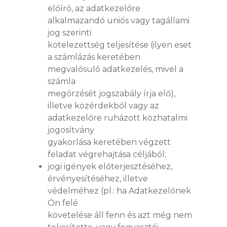
előíró, az adatkezelőre
alkalmazandó uniós vagy tagállami
jog szerinti
kötelezettség teljesítése (ilyen eset
a számlázás keretében
megvalósuló adatkezelés, mivel a
számla
megőrzését jogszabály írja elő),
illetve közérdekből vagy az
adatkezelőre ruházott közhatalmi
jogosítvány
gyakorlása keretében végzett
feladat végrehajtása céljából;
jogi igények előterjesztéséhez,
érvényesítéséhez, illetve
védelméhez (pl.: ha Adatkezelőnek
Ön felé
követelése áll fenn és azt még nem