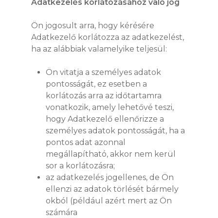
Adatkezelés korlátozásához való jog
Ön jogosult arra, hogy kérésére
Adatkezelő korlátozza az adatkezelést,
ha az alábbiak valamelyike teljesül:
Ön vitatja a személyes adatok
pontosságát, ez esetben a
korlátozás arra az időtartamra
vonatkozik, amely lehetővé teszi,
hogy Adatkezelő ellenőrizze a
SIMALUBE
személyes adatok pontosságát, ha a
pontos adat azonnal
SIMALUBE EGYPON
SIMATHERM
megállapítható, akkor nem kerül
AUTOMATA
sor a korlátozásra;
KENŐRENDSZER
SIMATOOL
az adatkezelés jogellenes, de Ön
SIMALUBE 15 ML
SIMALUBE TÖBBP
ellenzi az adatok törlését bármely
AUTOMATA
SZOLGÁLTATÁSO
SIMALUBE IMPUL
okból (például azért mert az Ön
KENŐRENDSZER
számára