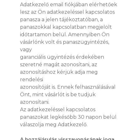
Adatkezelő email fiókjában elérhetőek
lesz az Ön adatkezeléssel kapcsolatos
panasza a jelen tájékoztatóban, a
panaszokkal kapcsolatban megjelölt
időtartamon belül. Amennyiben Ön
vásárlónk volt és panaszügyintézés,
vagy
garanciális ügyintézés érdekében
szeretné magát azonosítani, az
azonosításhoz kérjük adja meg
rendelési
azonosítóját is. Ennek felhasználásával
Önt, mint vásárlót is be tudjuk
azonosítani.
Az adatkezeléssel kapcsolatos
panaszokat legkésőbb 30 napon belül
válaszolja meg Adatkezelő.
A hozzájárulás visszavonásának joga