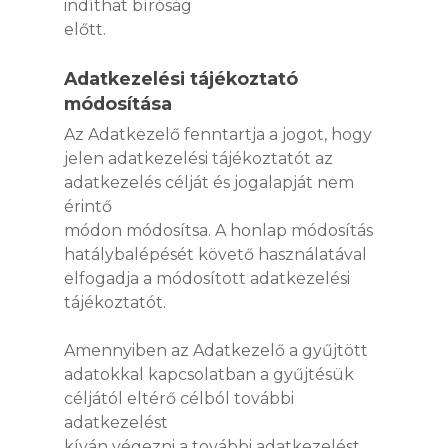
indíthat bíróság
előtt.
Adatkezelési tájékoztató
módosítása
Az Adatkezelő fenntartja a jogot, hogy
jelen adatkezelési tájékoztatót az
adatkezelés célját és jogalapját nem
érintő
módon módosítsa. A honlap módosítás
hatálybalépését követő használatával
elfogadja a módosított adatkezelési
tájékoztatót.
Amennyiben az Adatkezelő a gyűjtött
adatokkal kapcsolatban a gyűjtésük
céljától eltérő célból további
adatkezelést
kíván végezni a további adatkezelést