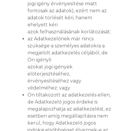
ONLINE ESZKÖZÖK
HÍREK
jogi igény érvényesítése miatt
KIEGÉSZÍTŐK
fontosak az adatok), ezért nem az
CAD LETÖLTÉSEK
adatok törlését kéri, hanem
KAPCSOLAT
ehelyett kéri
azok felhasználásának korlátozását;
WEBSHOP
az Adatkezelőnek már nincs
szüksége a személyes adatokra a
megjelölt adatkezelés céljából, de
Ön igényli
azokat jogi igények
előterjesztéséhez,
érvényesítéséhez vagy
védelméhez; vagy
Ön tiltakozott az adatkezelés ellen,
de Adatkezelő jogos érdeke is
megalapozhatja az adatkezelést, ez
esetben amíg megállapításra nem
kerül, hogy Adatkezelő jogos
indokai elsőbbséget élveznek-e az