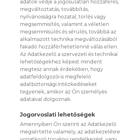
adatok védje a jogosulatlan hozzáférés,
megváltoztatás, továbbítás,
nyilvánosságra hozatal, törlés vagy
megsemmisítés, valamint a véletlen
megsemmisülés és sérülés, továbbá az
alkalmazott technika megváltozásából
fakadó hozzáférhetetlenné válás ellen.
Az Adatkezelő a szervezeti és technikai
lehetőségekhez képest mindent
megtesz annak érdekében, hogy
adatfeldolgozói is megfelelő
adatbiztonsági intézkedéseket
tegyenek, amikor az Ön személyes
adataival dolgoznak.
Jogorvoslati lehetőségek
Amennyiben Ön szerint az Adatkezelő
megsértette valamely, az adatkezelésre
vonatkozó törvényi rendelkezést, vagy