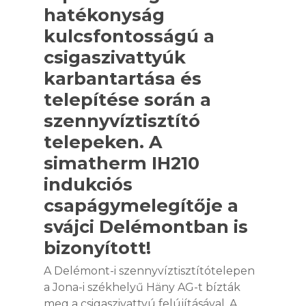
hatékonyság
kulcsfontosságú a
csigaszivattyúk
karbantartása és
telepítése során a
szennyvíztisztító
telepeken. A
simatherm IH210
indukciós
csapágymelegítője a
svájci Delémontban is
bizonyított!
A Delémont-i szennyvíztisztítótelepen
a Jona-i székhelyű Häny AG-t bízták
meg a csigaszivattyú felújításával. A