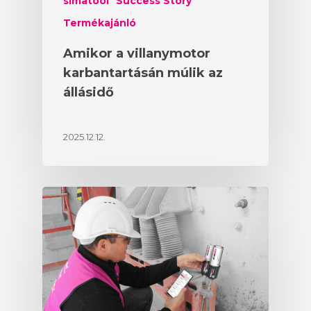
simatool
Success Story
Termékajánló
Amikor a villanymotor
karbantartásán múlik az
állásidő
2025.12.12.