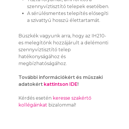
szennyvíztisztító telepek esetében.
A sérülésmentes telepítés elősegíti
SIMALUBE
a szivattyú hosszú élettartamát.
SIMALUBE EGYPON
SIMATHERM
Büszkék vagyunk arra, hogy az IH210-
AUTOMATA
es melegítőnk hozzájárult a delémonti
KENŐRENDSZER
SIMATOOL
szennyvíztisztító telep
SIMALUBE 15 ML
SIMALUBE TÖBBP
hatékonyságához és
AUTOMATA
SZOLGÁLTATÁSO
SIMALUBE IMPUL
megbízhatóságához.
KENŐRENDSZER
ONLINE ESZKÖZÖK
HÍREK
További információkért és műszaki
KIEGÉSZÍTŐK
adatokért
kattintson IDE
!
CAD LETÖLTÉSEK
KAPCSOLAT
Kérdés esetén
keresse szakértő
kollégáinkat
bizalommal!
WEBSHOP