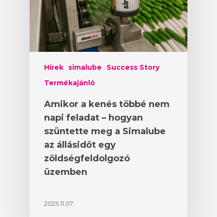
Hírek
simalube
Success Story
Termékajánló
Amikor a kenés többé nem
napi feladat – hogyan
szüntette meg a Simalube
az állásidőt egy
zöldségfeldolgozó
üzemben
2025.11.07.