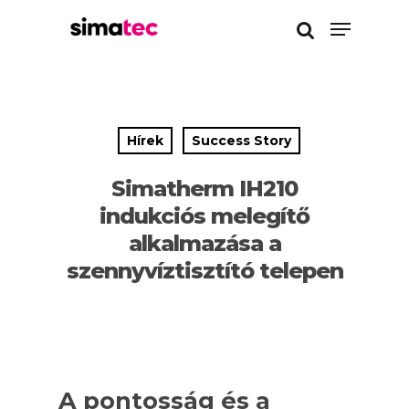
Enter a kereséshez
Hírek
Success Story
Simatherm IH210
indukciós melegítő
alkalmazása a
szennyvíztisztító telepen
A pontosság és a