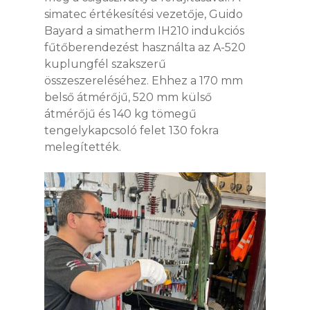
simatec értékesítési vezetője, Guido
Bayard a simatherm IH210 indukciós
fűtőberendezést használta az A-520
kuplungfél szakszerű
összeszereléséhez. Ehhez a 170 mm
belső átmérőjű, 520 mm külső
átmérőjű és 140 kg tömegű
tengelykapcsoló felet 130 fokra
melegítették.