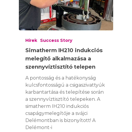
Hírek
Success Story
Simatherm IH210 indukciós
melegítő alkalmazása a
szennyvíztisztító telepen
A pontosság és a hatékonyság
kulcsfontosságú a csigaszivattyúk
karbantartása és telepítése során
a szennyvíztisztító telepeken. A
simatherm IH210 indukciós
csapágymelegítője a svájci
Delémontban is bizonyított! A
Delémont-i