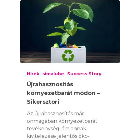
SIMALUBE
SIMALUBE EGYPON
SIMATHERM
AUTOMATA
KENŐRENDSZER
SIMATOOL
SIMALUBE 15 ML
SIMALUBE TÖBBP
AUTOMATA
SZOLGÁLTATÁSO
Hírek
simalube
Success Story
SIMALUBE IMPUL
KENŐRENDSZER
Újrahasznosítás
ONLINE ESZKÖZÖK
HÍREK
KIEGÉSZÍTŐK
környezetbarát módon –
CAD LETÖLTÉSEK
Sikersztori
KAPCSOLAT
Az újrahasznosítás már
önmagában környezetbarát
WEBSHOP
tevékenység, ám annak
kivitelezése jelentős öko-