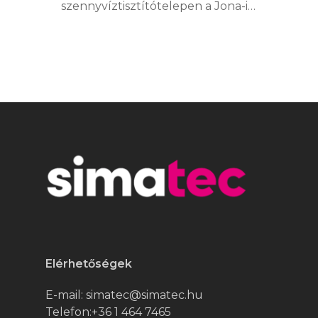
szennyvíztisztítótelepen a Jona-i…
Elérhetőségek
E-mail:
simatec@simatec.hu
Telefon:
+36 1 464 7465