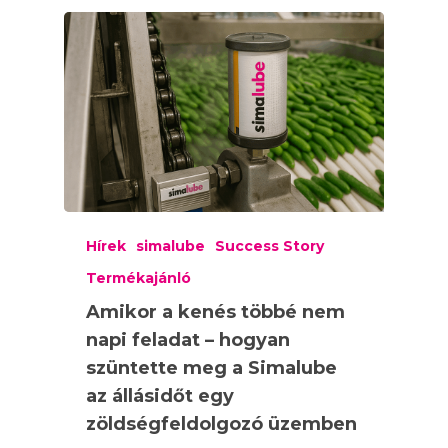
Hírek
simalube
Success Story
Termékajánló
Amikor a kenés többé nem
napi feladat – hogyan
szüntette meg a Simalube
az állásidőt egy
zöldségfeldolgozó üzemben