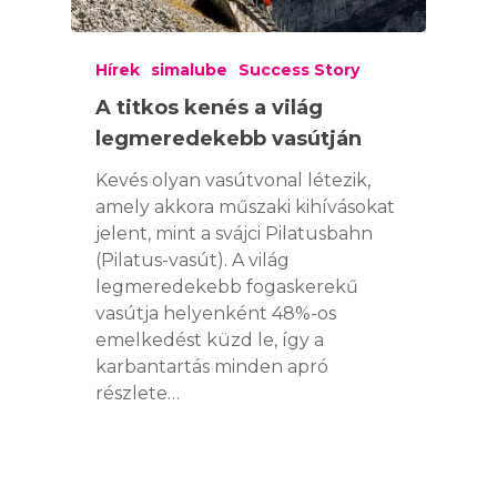
Hírek
simalube
Success Story
A titkos kenés a világ
legmeredekebb vasútján
Kevés olyan vasútvonal létezik,
amely akkora műszaki kihívásokat
jelent, mint a svájci Pilatusbahn
(Pilatus-vasút). A világ
legmeredekebb fogaskerekű
vasútja helyenként 48%-os
emelkedést küzd le, így a
karbantartás minden apró
részlete…