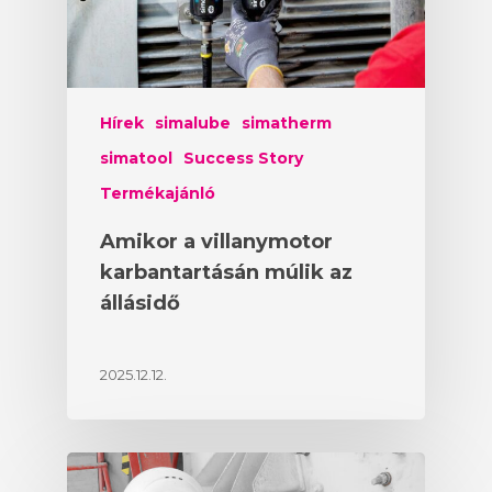
Hírek
simalube
simatherm
simatool
Success Story
Termékajánló
Amikor a villanymotor
karbantartásán múlik az
állásidő
2025.12.12.