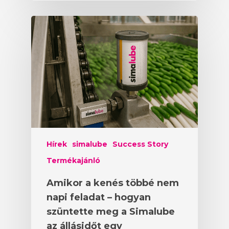
Hírek
simalube
Success Story
Termékajánló
Amikor a kenés többé nem
napi feladat – hogyan
szüntette meg a Simalube
az állásidőt egy