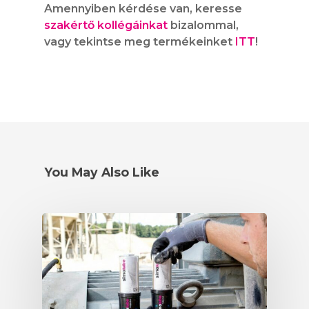
Amennyiben kérdése van, keresse
szakértő kollégáinkat
bizalommal,
vagy tekintse meg termékeinket
ITT
!
SIMALUBE
SIMALUBE EGYPON
SIMATHERM
AUTOMATA
KENŐRENDSZER
SIMATOOL
You May Also Like
SIMALUBE 15 ML
SIMALUBE TÖBBP
AUTOMATA
SZOLGÁLTATÁSO
SIMALUBE IMPUL
KENŐRENDSZER
ONLINE ESZKÖZÖK
HÍREK
KIEGÉSZÍTŐK
CAD LETÖLTÉSEK
KAPCSOLAT
WEBSHOP