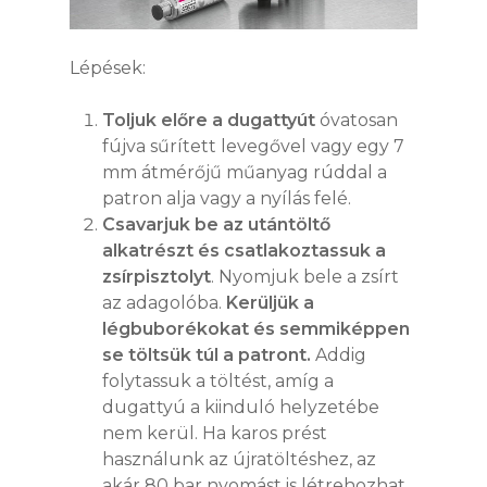
Lépések:
Toljuk előre a dugattyút
óvatosan
fújva sűrített levegővel vagy egy 7
mm átmérőjű műanyag rúddal a
patron alja vagy a nyílás felé.
Csavarjuk be az utántöltő
alkatrészt és csatlakoztassuk a
zsírpisztolyt
. Nyomjuk bele a zsírt
az adagolóba.
Kerüljük a
légbuborékokat és semmiképpen
se töltsük túl a patront.
Addig
folytassuk a töltést, amíg a
dugattyú a kiinduló helyzetébe
nem kerül. Ha karos prést
használunk az újratöltéshez, az
akár 80 bar nyomást is létrehozhat,