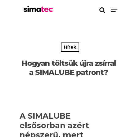
Enter a kereséshez
Hírek
Hogyan töltsük újra zsírral
a SIMALUBE patront?
A SIMALUBE
elsősorban azért
népszerű, mert