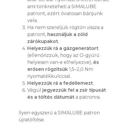
ami tönkreteheti a SIMALUBE
patront, ezért óvatosan bánjunk
vele.
Ha nem szereljük rögtön vissza a
patront,
használjuk a zöld
zárókupakot
.
Helyezzük rá a gázgenerátort
(ellenőrizzük, hogy az O-gyűrű
helyesen van-e elhelyezve),
és
erősen rögzítsük
1,5–2,0 Nm
nyomatékkulccsal.
Helyezzük rá a fedéllemezt
.
Végül
jegyezzük fel a zsír típusát
és a töltés dátumát
a patronra.
Ilyen egyszerű a SIMALUBE patron
újratöltése.