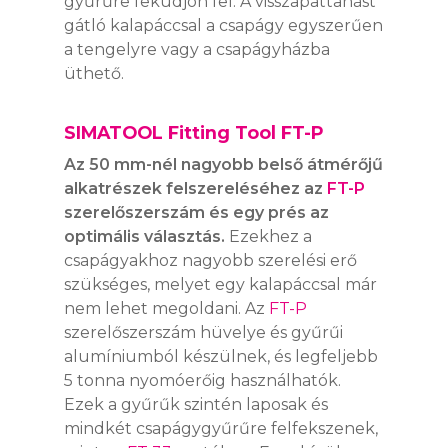
gyűrűre feküdjön fel. A visszapattanást
AUTOMATA
gátló kalapáccsal a csapágy egyszerűen
SZOLGÁLTATÁSO
SIMALUBE IMPUL
KENŐRENDSZER
a tengelyre vagy a csapágyházba
ONLINE ESZKÖZÖK
üthető.
HÍREK
KIEGÉSZÍTŐK
CAD LETÖLTÉSEK
KAPCSOLAT
SIMATOOL Fitting Tool FT-P
Az 50 mm-nél nagyobb belső átmérőjű
WEBSHOP
alkatrészek felszereléséhez az
FT-P
szerelőszerszám és egy prés az
optimális választás.
Ezekhez a
csapágyakhoz nagyobb szerelési erő
szükséges, melyet egy kalapáccsal már
nem lehet megoldani. Az
FT-P
szerelőszerszám hüvelye és gyűrűi
alumíniumból készülnek, és legfeljebb
5 tonna nyomóerőig használhatók.
Ezek a gyűrűk szintén laposak és
mindkét csapágygyűrűre felfekszenek,