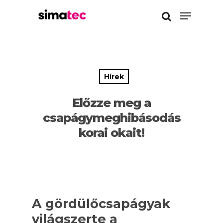
Enter a kereséshez
Hírek
Előzze meg a
csapágymeghibásodás
korai okait!
A gördülőcsapágyak
világszerte a