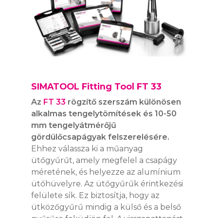
SIMATOOL Fitting Tool FT 33
Az
FT 33
rögzítő szerszám különösen
alkalmas tengelytömítések és 10-50
mm tengelyátmérőjű
gördülőcsapágyak felszerelésére.
Ehhez válassza ki a műanyag
SIMALUBE
ütőgyűrűt, amely megfelel a csapágy
méretének, és helyezze az alumínium
SIMALUBE EGYPON
SIMATHERM
ütőhüvelyre. Az ütőgyűrűk érintkezési
AUTOMATA
felülete sík. Ez biztosítja, hogy az
KENŐRENDSZER
SIMATOOL
ütközőgyűrű mindig a külső és a belső
SIMALUBE 15 ML
SIMALUBE TÖBBP