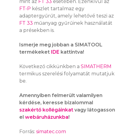
mint az
FT 33
esetében. Ezenkívül az
FT-P
készlet tartalmaz egy
adaptergyűrűt, amely lehetővé teszi az
FT 33
műanyag gyűrűinek használatát
a présekben is.
Ismerje meg jobban a SIMATOOL
termékeket
IDE
kattintva!
Következő cikkünkben a
SIMATHERM
termikus szerelési folyamatát mutatjuk
be.
Amennyiben felmerült valamilyen
kérdése, keresse bizalommal
szakértő kollégáinkat
vagy látogasson
el
webáruházunkba
!
Forrás:
simatec.com