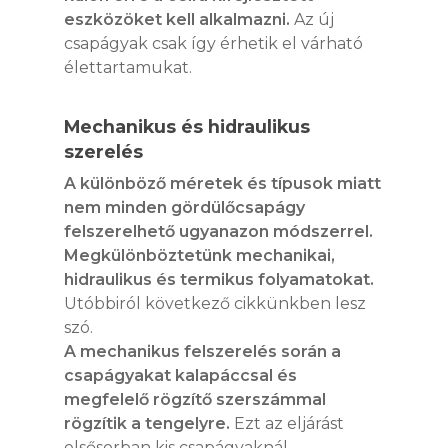
eszközöket kell alkalmazni.
Az új
csapágyak csak így érhetik el várható
élettartamukat.
Mechanikus és hidraulikus
szerelés
A különböző méretek és típusok miatt
nem minden gördülőcsapágy
felszerelhető ugyanazon módszerrel.
Megkülönböztetünk mechanikai,
hidraulikus és termikus folyamatokat.
Utóbbiról következő cikkünkben lesz
szó.
A mechanikus felszerelés során a
csapágyakat kalapáccsal és
megfelelő rögzítő szerszámmal
rögzítik a tengelyre.
Ezt az eljárást
elsősorban kis csapágyaknál