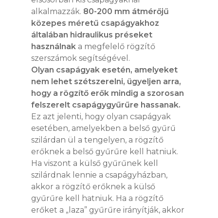
alkalmazzák.
80-200 mm átmérőjű
közepes méretű csapágyakhoz
általában hidraulikus préseket
használnak
a megfelelő rögzítő
szerszámok segítségével.
Olyan csapágyak esetén, amelyeket
nem lehet szétszerelni, ügyeljen arra,
hogy a rögzítő erők mindig a szorosan
felszerelt csapágygyűrűre hassanak.
Ez azt jelenti, hogy olyan csapágyak
esetében, amelyekben a belső gyűrű
szilárdan ül a tengelyen, a rögzítő
erőknek a belső gyűrűre kell hatniuk.
Ha viszont a külső gyűrűnek kell
szilárdnak lennie a csapágyházban,
akkor a rögzítő erőknek a külső
gyűrűre kell hatniuk. Ha a rögzítő
erőket a „laza” gyűrűre irányítják, akkor