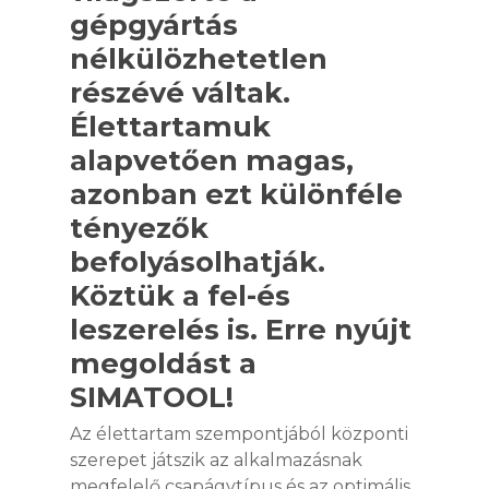
gépgyártás
nélkülözhetetlen
részévé váltak.
Élettartamuk
alapvetően magas,
azonban ezt különféle
tényezők
befolyásolhatják.
Köztük a fel-és
leszerelés is. Erre nyújt
megoldást a
SIMATOOL!
Az élettartam szempontjából központi
szerepet játszik az alkalmazásnak
megfelelő csapágytípus és az optimális