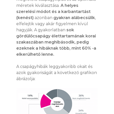
méretek kiválasztása.
A helyes
szerelési módot és a karbantartást
(kenést)
azonban
gyakran alábecsülik
,
elfelejtik vagy akár figyelmen kívül
hagyják. A gyakorlatban
sok
gördülőcsapágy élettartamának korai
szakaszában meghibásodik, pedig
ezeknek a hibáknak több, mint 60% -a
elkerülhető lenne.
A csapágyhibák leggyakoribb okait és
azok gyakoriságát a következő grafikon
ábrázolja: