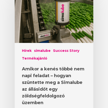
Hírek
simalube
Success Story
Termékajánló
Amikor a kenés többé nem
napi feladat – hogyan
szüntette meg a Simalube
az állásidőt egy
zöldségfeldolgozó
üzemben