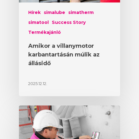
Hírek
simalube
simatherm
simatool
Success Story
Termékajánló
Amikor a villanymotor
karbantartásán múlik az
állásidő
2025.12.12.