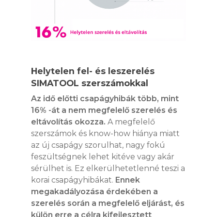
Helytelen fel- és leszerelés
SIMATOOL szerszámokkal
Az idő előtti csapágyhibák több, mint
16% -át a nem megfelelő szerelés és
eltávolítás okozza.
A megfelelő
szerszámok és know-how hiánya miatt
az új csapágy szorulhat, nagy fokú
feszültségnek lehet kitéve vagy akár
sérülhet is. Ez elkerülhetetlenné teszi a
korai csapágyhibákat.
Ennek
megakadályozása érdekében a
szerelés során a megfelelő eljárást, és
külön erre a célra kifejlesztett