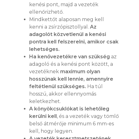
kenési pont, majd a vezeték
ellenőrizhető.
Mindkettőt alaposan meg kell
kenni a zsírzópisztollyal.
Az
adagolót közvetlenül a kenési
pontra kell felszerelni, amikor csak
lehetséges.
Ha kenővezetékre van szükség
az
adagoló és a kenési pont között, a
vezetéknek
maximum olyan
hosszúnak kell lennie, amennyire
feltétlenül szükséges.
Ha túl
hosszú, akkor ellennyomás
keletkezhet.
A könyökcsuklókat is lehetőleg
kerülni kell
, és a vezeték vagy tömlő
belső átmérője minimum 6 mm-es
kell, hogy legyen.
A vezeték keresztmetszetének