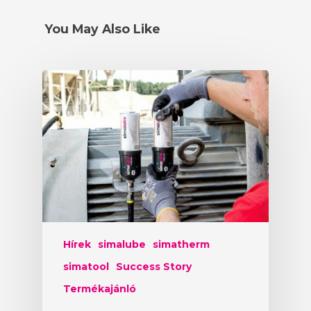
ONLINE ESZKÖZÖK
HÍREK
KIEGÉSZÍTŐK
CAD LETÖLTÉSEK
You May Also Like
KAPCSOLAT
WEBSHOP
Hírek
simalube
simatherm
simatool
Success Story
Termékajánló