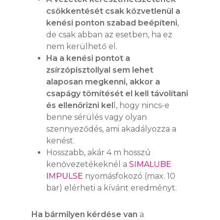
csökkentését csak közvetlenül a
kenési ponton szabad beépíteni
,
de csak abban az esetben, ha ez
nem kerülhető el.
Ha a kenési pontot a
zsírzópisztollyal sem lehet
alaposan megkenni, akkor a
csapágy tömítését el kell távolítani
és ellenőrizni kel
l, hogy nincs-e
benne sérülés vagy olyan
szennyeződés, ami akadályozza a
kenést.
Hosszabb, akár 4 m hosszú
kenővezetékeknél a
SIMALUBE
IMPULSE
nyomásfokozó (max. 10
bar) elérheti a kívánt eredményt.
Ha bármilyen kérdése van
a