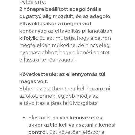
Példa erre:
2 hónapra beállított adagolónál a
dugattyú alig mozdult, és az adagoló
eltávolításakor a megmaradt
kenőanyag az eltávolítás pillanatában
kifolyik.
Ez azt mutatja, hogy a patron
megfelelően működne, de nincs elég
nyomása ahhoz, hogy a kenési pontot
ellássa a kenőanyaggal.
Következtetés: az ellennyomás túl
magas volt.
Ebben az esetben meg kell határozni
az okot. Ennek legjobb módja az
eltávolítási eljárás felülvizsgálata.
Először is,
ha van kenővezeték,
akkor azt le kell választani a kenési
pontról.
Ezt követően először a