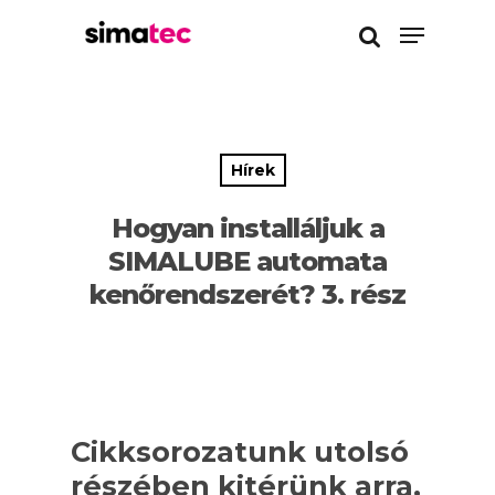
Enter a kereséshez
Hírek
Hogyan installáljuk a
SIMALUBE automata
kenőrendszerét? 3. rész
Cikksorozatunk utolsó
részében kitérünk arra,