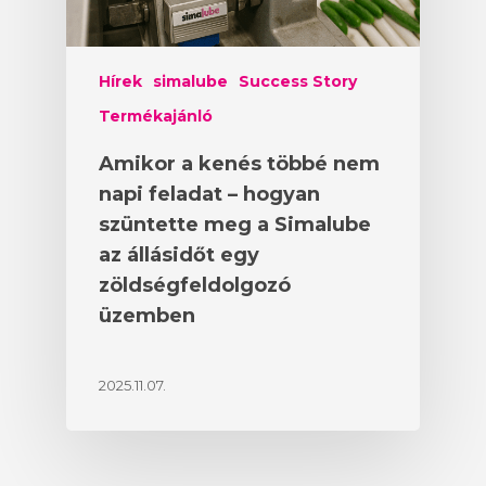
Hírek
simalube
Success Story
Termékajánló
Amikor a kenés többé nem
napi feladat – hogyan
szüntette meg a Simalube
az állásidőt egy
zöldségfeldolgozó
üzemben
2025.11.07.