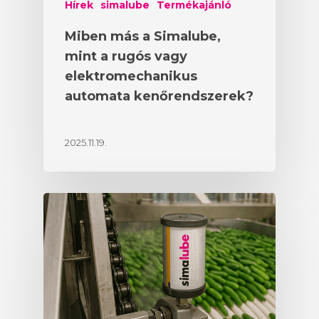
Hírek
simalube
Termékajánló
Miben más a Simalube,
mint a rugós vagy
elektromechanikus
automata kenőrendszerek?
2025.11.19.