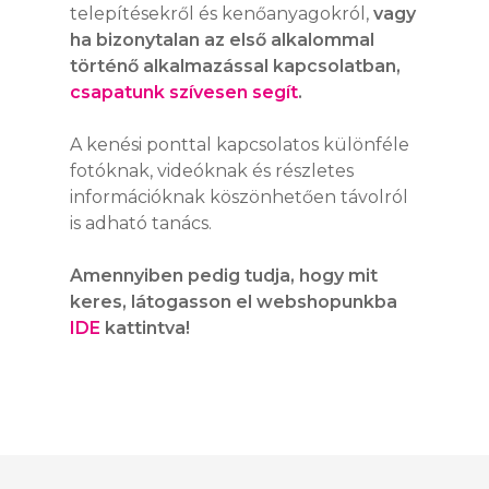
telepítésekről és kenőanyagokról,
vagy
ha bizonytalan az első alkalommal
történő alkalmazással kapcsolatban,
csapatunk szívesen segít
.
A kenési ponttal kapcsolatos különféle
fotóknak, videóknak és részletes
információknak köszönhetően távolról
is adható tanács.
SIMALUBE
Amennyiben pedig tudja, hogy mit
keres, látogasson el webshopunkba
SIMALUBE EGYPON
IDE
kattintva!
SIMATHERM
AUTOMATA
KENŐRENDSZER
SIMATOOL
SIMALUBE 15 ML
SIMALUBE TÖBBP
AUTOMATA
SZOLGÁLTATÁSO
SIMALUBE IMPUL
KENŐRENDSZER