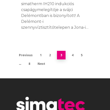
simatherm IH210 indukciós
csapágymelegítője a svájci
Delémontban is bizonyított! A
Delémont-i
szennyvíztisztítótelepen a Jona-i…
Previous
1
2
4
5
3
8
Next
…