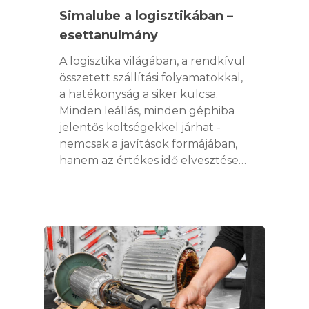
AUTOMATA
Simalube a logisztikában –
KENŐRENDSZER
SIMATOOL
esettanulmány
SIMALUBE 15 ML
SIMALUBE TÖBBP
A logisztika világában, a rendkívül
AUTOMATA
SZOLGÁLTATÁSO
SIMALUBE IMPUL
összetett szállítási folyamatokkal,
KENŐRENDSZER
a hatékonyság a siker kulcsa.
ONLINE ESZKÖZÖK
HÍREK
KIEGÉSZÍTŐK
Minden leállás, minden géphiba
CAD LETÖLTÉSEK
jelentős költségekkel járhat -
KAPCSOLAT
nemcsak a javítások formájában,
hanem az értékes idő elvesztése…
WEBSHOP