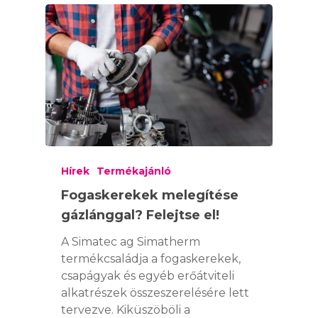
Hírek
Termékajánló
Fogaskerekek melegítése
gázlánggal? Felejtse el!
A Simatec ag Simatherm
termékcsaládja a fogaskerekek,
csapágyak és egyéb erőátviteli
alkatrészek összeszerelésére lett
tervezve. Kiküszöböli a