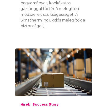
hagyományos, kockázatos
gázlánggal történő melegítési
módszerek szükségességét. A
Simatherm indukciós melegítők a
biztonságot,…
SIMALUBE
SIMALUBE EGYPON
Hírek
Success Story
SIMATHERM