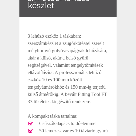
készlet
3 lehúzó eszköz 1 táskában:
szerszámkészlet a zsugórkötéssel szerelt
mélyhornyú golyóscsapágyak lehúzására,
akár a külső, akár a belső gyűrű
segítségével, valamint tengelytömítések
eltávolítására. A professzionális lehúzó
eszköz 10 és 100 mm között
tengelyátmérőkhöz és 150 mm-ig terjedű
külső átmérőkig. A bevált Fitting Tool FT
33 tökéletes kiegészítő rendszere.
A kompakt táska tartalma:
Csúszókalapács toldóelemmel
50 lemezcsavar és 10 távtartó gyűrű