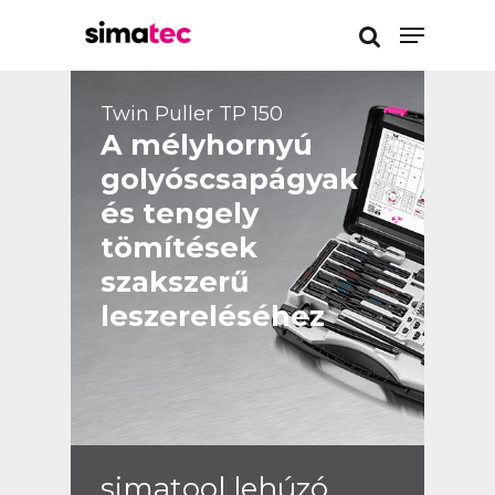
Twin Puller TP 150
Enter a kereséshez
A mélyhornyú
golyóscsapágyak
és tengely
tömítések
szakszerű
leszereléséhez
simatool lehúzó