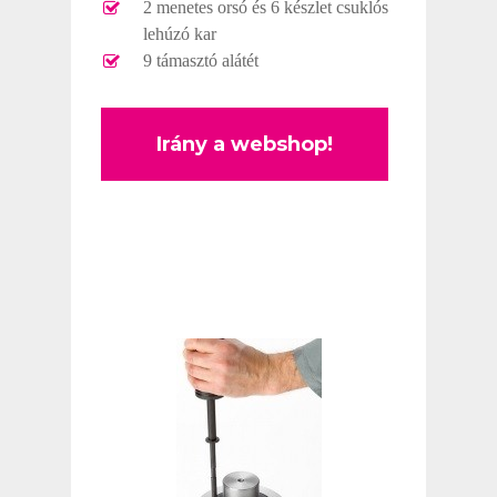
2 menetes orsó és 6 készlet csuklós
lehúzó kar
9 támasztó alátét
Irány a webshop!
SIMALUBE
SIMALUBE EGYPON