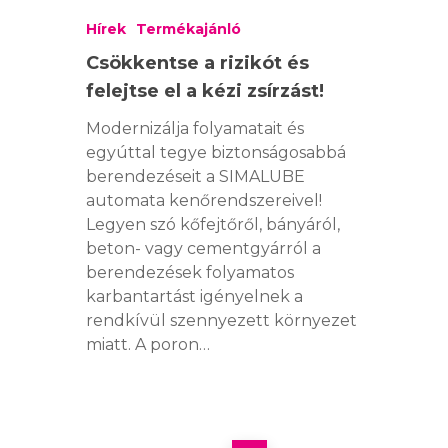
Hírek
Termékajánló
Csökkentse a rizikót és
felejtse el a kézi zsírzást!
Modernizálja folyamatait és
egyúttal tegye biztonságosabbá
berendezéseit a SIMALUBE
automata kenőrendszereivel!
Legyen szó kőfejtőről, bányáról,
beton- vagy cementgyárról a
berendezések folyamatos
SIMALUBE
karbantartást igényelnek a
rendkívül szennyezett környezet
SIMALUBE EGYPON
SIMATHERM
miatt. A poron…
AUTOMATA
KENŐRENDSZER
SIMATOOL
SIMALUBE 15 ML
SIMALUBE TÖBBP
AUTOMATA
SZOLGÁLTATÁSO
SIMALUBE IMPUL