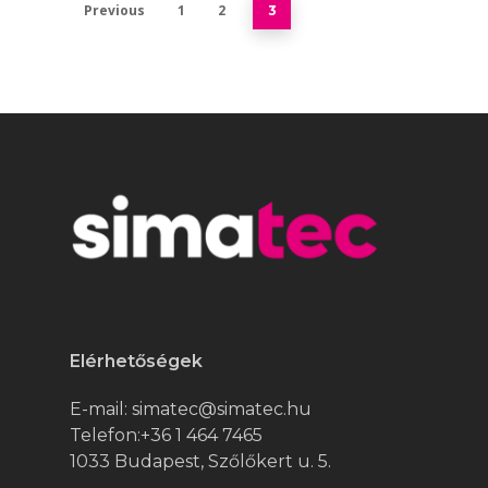
KENŐRENDSZER
Previous
1
2
3
ONLINE ESZKÖZÖK
HÍREK
KIEGÉSZÍTŐK
CAD LETÖLTÉSEK
KAPCSOLAT
WEBSHOP
Elérhetőségek
E-mail:
simatec@simatec.hu
Telefon:
+36 1 464 7465
1033 Budapest, Szőlőkert u. 5.